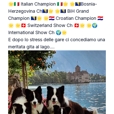
🌟🇮🇹 Italian Champion 🇮🇹🌟 🌟🇧🇦Bosnia-
Herzegovina Ch🇧🇦🌟 🌟🇧🇦 BiH Grand
Champion 🇧🇦🌟 🌟🇭🇷 Croatian Champion 🇭🇷
🌟 🌟🇨🇭 Switzerland Show Ch 🇨🇭🌟 🌟🌍
International Show Ch 🌍🌟
E dopo lo stress delle gare ci concediamo una
meritata gita al lago....