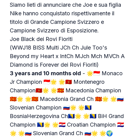
Siamo lieti di annunciare che Joe e sua figlia
Nike hanno conquistato rispettivamente il
titolo di Grande Campione Svizzero e
Campione Svizzero di Esposizione.
Joe Black dei Rovi Fioriti
(WWJ18 BISS Multi JCh Ch Jule Too's
Beyond my Heart x IntCh MJch Mch MVCh A
Diamond is Forever dei Rovi Fioriti)
3 years and 10 months old
- 🌟🇮🇩 Monaco
Jr Champion 🇮🇩🌟 🌟🇲🇪 Montenegro
Champion🇲🇪🌟 🌟🇲🇰 Macedonia Champion
🇲🇰🌟 🌟🇲🇰 Macedonia Grand Ch 🇲🇰🌟 🌟🇷🇺
Slovenian Champion 🇷🇺🌟 🌟🇧🇦
BosniaHerzegovina Ch🇧🇦🌟 🌟🇧🇦 BiH Grand
Champion 🇧🇦🌟 🌟🇭🇷 Croatian Champion 🇭🇷
🌟 🌟🇷🇺 Slovenian Grand Ch 🇷🇺🌟 🌟🌍