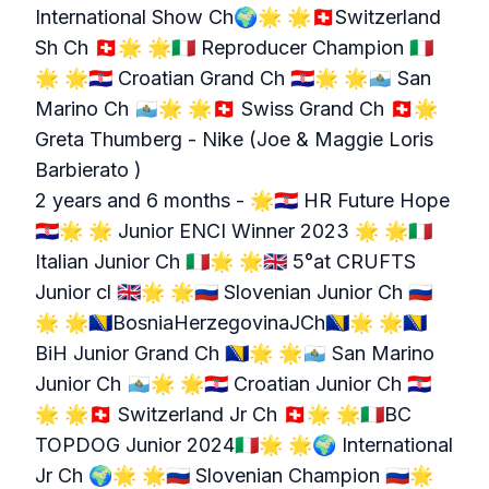
International Show Ch🌍🌟 🌟🇨🇭Switzerland
Sh Ch 🇨🇭🌟 🌟🇮🇹 Reproducer Champion 🇮🇹
🌟 🌟🇭🇷 Croatian Grand Ch 🇭🇷🌟 🌟🇸🇲 San
Marino Ch 🇸🇲🌟 🌟🇨🇭 Swiss Grand Ch 🇨🇭🌟
Greta Thumberg - Nike (Joe & Maggie Loris
Barbierato )
2 years and 6 months - 🌟🇭🇷 HR Future Hope
🇭🇷🌟 🌟 Junior ENCI Winner 2023 🌟 🌟🇮🇹
Italian Junior Ch 🇮🇹🌟 🌟🇬🇧 5°at CRUFTS
Junior cl 🇬🇧🌟 🌟🇷🇺 Slovenian Junior Ch 🇷🇺
🌟 🌟🇧🇦BosniaHerzegovinaJCh🇧🇦🌟 🌟🇧🇦
BiH Junior Grand Ch 🇧🇦🌟 🌟🇸🇲 San Marino
Junior Ch 🇸🇲🌟 🌟🇭🇷 Croatian Junior Ch 🇭🇷
🌟 🌟🇨🇭 Switzerland Jr Ch 🇨🇭🌟 🌟🇮🇹BC
TOPDOG Junior 2024🇮🇹🌟 🌟🌍 International
Jr Ch 🌍🌟 🌟🇷🇺 Slovenian Champion 🇷🇺🌟